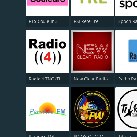
RTS Couleur 3
RSI Rete Tre
Spoon R
Radio 4 TNG (The Next Generation)
New Clear Radio
Radio Ra
Paradise FM
PINOY-OFWFM
TiRock