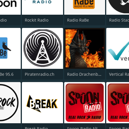
adio
Rockit Radio
Radio RaBe
Be 95.6
Piratenradio.ch
Radio Drachenblut
Vertical R
Break Radio
Spoon Radio Alternative Rock