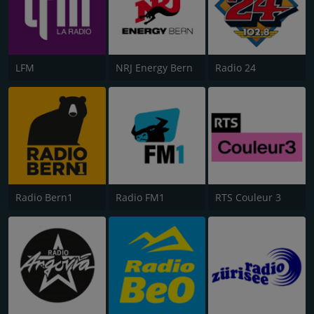
LFM
NRJ Energy Bern
Radio 24
Radio Bern1
Radio FM1
RTS Couleur 3