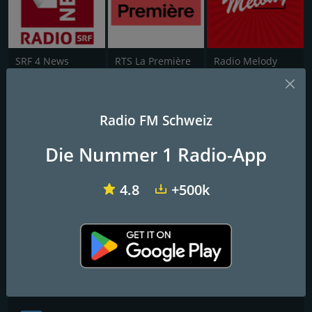
SRF 4 News
RTS La Première
Radio Melody
1.FM - Radio Gaia
Radio FM Schweiz
Free Online Radio - The Music Starts Here
Die Nummer 1 Radio-App
FM-Frequenzen
4.8
+500k
Zug
: Online
Kontakte
Website:
http://www.1.fm/
Soziale Medien