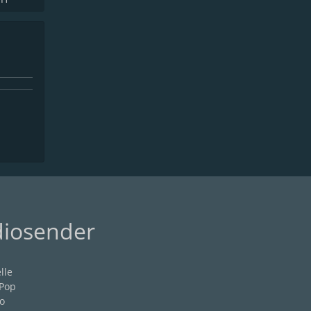
diosender
lle
 Pop
o