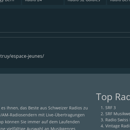
ntruy/espace-jeunes/
Top Ra
SRF 3
es Ihnen, das Beste aus Schweizer Radios zu
SRF Musikwe
M/AM-Radiosendern mit Live-Übertragungen
Radio Swiss
App können Sie immer auf dem Laufenden
Vintage Radi
eine vielfältige Auswahl an Musikgenres