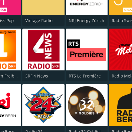
iss Pop
Vintage Radio
NRJ Energy Zürich
Radio Swis
SRF 1 Bern Freibourg Wallis
SRF 4 News
RTS La Première
Radio Mel
gy Bern
Radio 24
Radio 32 Goldies
Radio Ber