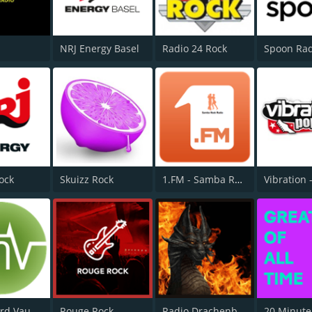
NRJ Energy Basel
Radio 24 Rock
Spoon Ra
ock
Skuizz Rock
1.FM - Samba Rock
Radio Nord Vaudois
Rouge Rock
Radio Drachenblut
20 Minute