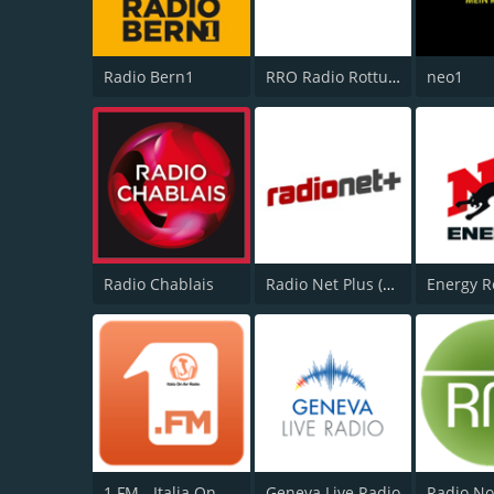
Radio Bern1
RRO Radio Rottu Oberwallis
neo1
Radio Chablais
Radio Net Plus (Net+)
Energy R
1.FM - Italia On Air
Geneva Live Radio