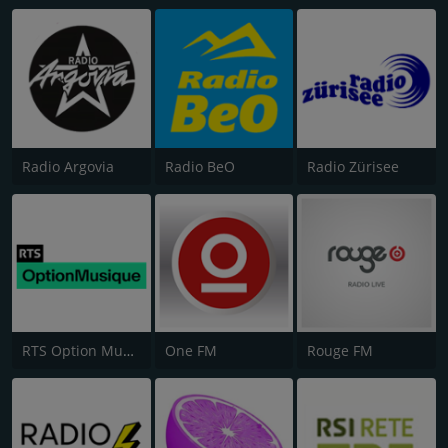
Radio Argovia
Radio BeO
Radio Zürisee
RTS Option Musique
One FM
Rouge FM