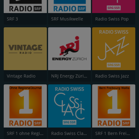
SRF 3
SRF Musikwelle
Radio Swiss Pop
Vintage Radio
NRJ Energy Zürich
Radio Swiss Jazz
SRF 1 ohne RegionalJournal
Radio Swiss Classic
SRF 1 Bern Freibourg Wallis