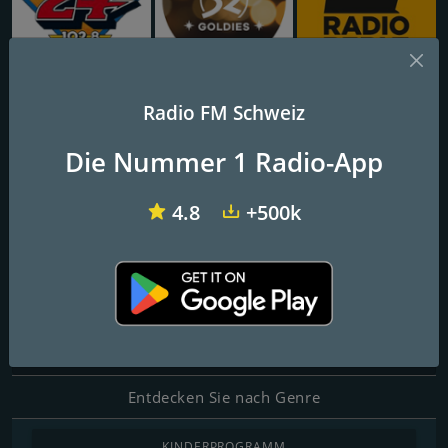
Radio 24
Radio 32 Goldies
Radio Bern1
Radio FM Schweiz
My105 - Backup
Die Nummer 1 Radio-App
4.8
+500k
FM-Frequenzen
Zurich
: Online
Kontakte
Website:
http://www.my105.ch/
Entdecken Sie nach Genre
KINDERPROGRAMM