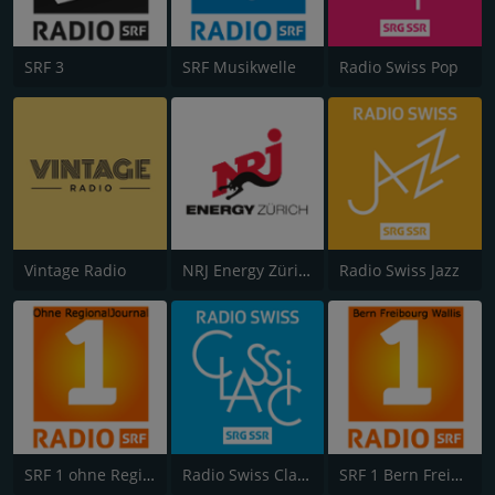
SRF 3
SRF Musikwelle
Radio Swiss Pop
Vintage Radio
NRJ Energy Zürich
Radio Swiss Jazz
SRF 1 ohne RegionalJournal
Radio Swiss Classic
SRF 1 Bern Freibourg Wallis