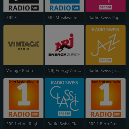
SRF 3
SRF Musikwelle
Radio Swiss Pop
Vintage Radio
NRJ Energy Zürich
Radio Swiss Jazz
SRF 1 ohne RegionalJournal
Radio Swiss Classic
SRF 1 Bern Freibourg Wallis