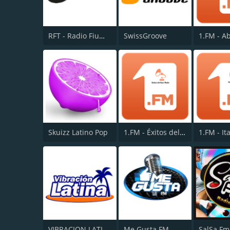
RFT - Radio Fiume Ticino
SwissGroove
Skuizz Latino Pop
1.FM - Éxitos del Ayer
VIBRACION LATINA
Me Gusta FM
SalSa Fm