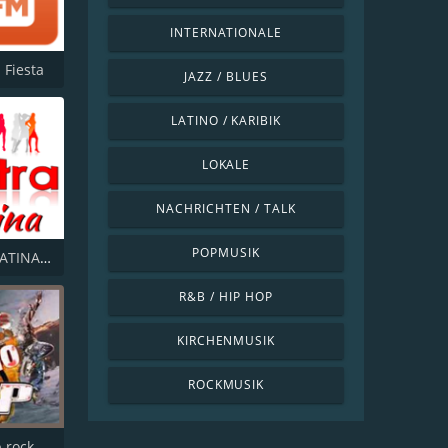
INTERNATIONALE
 Fiesta
JAZZ / BLUES
LATINO / KARIBIK
LOKALE
NACHRICHTEN / TALK
POPMUSIK
LA OTRA LATINA SUIZA
R&B / HIP HOP
KIRCHENMUSIK
ROCKMUSIK
Latino pop rock Hits 90s_00