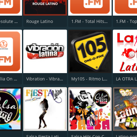
1.FM - Absolute Pop Latino
Rouge Latino
1.FM - Total Hits en Español
1.FM - Top
1.FM - Italia On Air
Vibration - Vibración Latina
My105 - Ritmo Latino
Salsa Fiesta Latina
Salsa Hits Con Clase