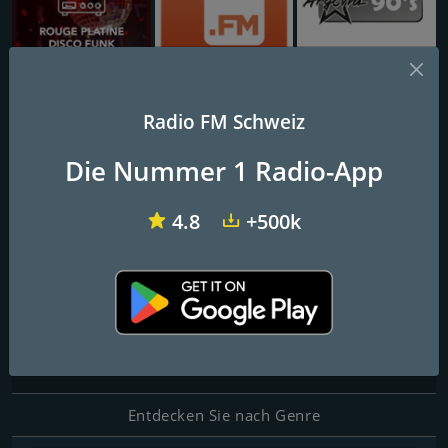
Rouge Funk
1.FM - Absolute 90s Party Zone
Radio Argovia - 90s
Radio FM Schweiz
906 HIT80
Die Nummer 1 Radio-App
Moving On Up
4.8
+500k
Kontakte
Website:
http://www.radio906.com
Telefon:
+39 339 5902107
E-Mail:
contact@radio906.com
Entdecken Sie nach Genre