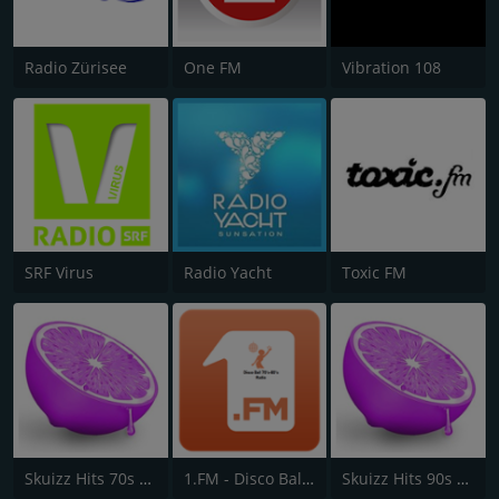
Radio Zürisee
One FM
Vibration 108
SRF Virus
Radio Yacht
Toxic FM
Skuizz Hits 70s - 90s
1.FM - Disco Ball 70s & 80s
Skuizz Hits 90s - 2000s