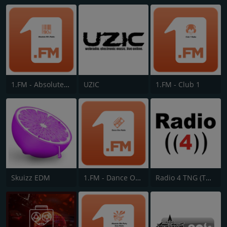
1.FM - Absolute 90s
UZIC
1.FM - Club 1
Skuizz EDM
1.FM - Dance One
Radio 4 TNG (The Next Generation)